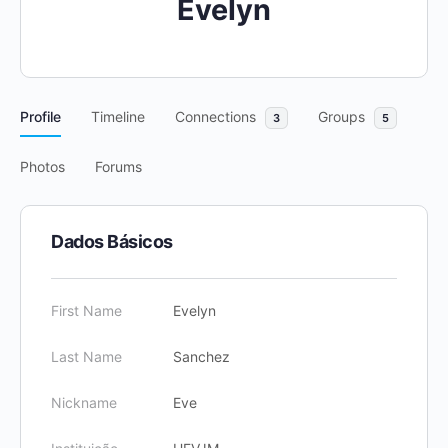
Evelyn
Profile
Timeline
Connections
Groups
3
5
Photos
Forums
Dados Básicos
First Name
Evelyn
Last Name
Sanchez
Nickname
Eve