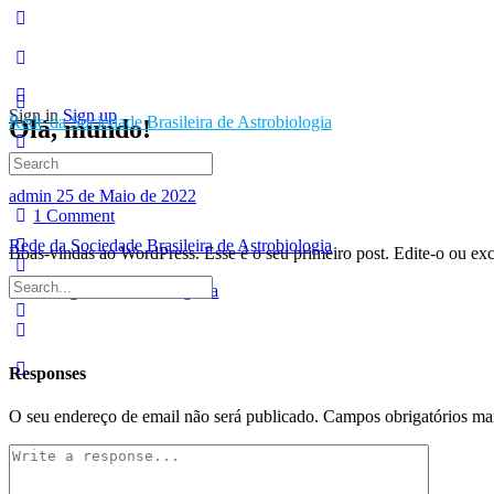
Sign in
Sign up
Rede da Sociedade Brasileira de Astrobiologia
Olá, mundo!
Search
for:
admin
25 de Maio de 2022
1
Comment
Rede da Sociedade Brasileira de Astrobiologia
Boas-vindas ao WordPress. Esse é o seu primeiro post. Edite-o ou exc
Search
Categories:
Sem categoria
for:
Responses
O seu endereço de email não será publicado.
Campos obrigatórios m